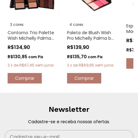
3 cores
4 cores
Espon
Maqu
Contorno Trio Palette
Paleta de Blush Wish
Baby 
Wish Michelly Palma
Pro Michelly Palma by
R$31
Miche
by Indice Tokyo
Indice Tokyo
R$134,90
R$139,90
R$30
R$130,85
R$135,70
com
Pix
com
Pix
2
x
de
R$67,45
sem juros
2
x
de
R$69,95
sem juros
Comprar
Comprar
Newsletter
Cadastre-se e receba nossas ofertas.