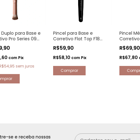
l Duplo para Base e
Pincel para Base e
Pincel Mé
tivo Pro Series 09
Corretivo Flat Top F18
Corretivo
avo
Day Makeup
Makeup
9,90
R$59,90
R$69,9
6,60
R$58,10
R$67,80
com
Pix
com
Pix
R$54,95
sem juros
tre-se e receba nossas