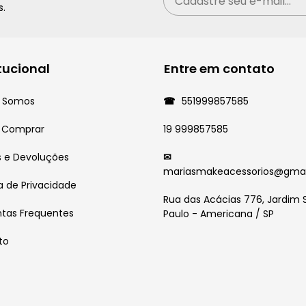
s.
itucional
Entre em contato
 Somos
551999857585
 Comprar
19 999857585
s e Devoluções
mariasmakeacessorios@gma
ca de Privacidade
Rua das Acácias 776, Jardim 
ntas Frequentes
Paulo - Americana / SP
to