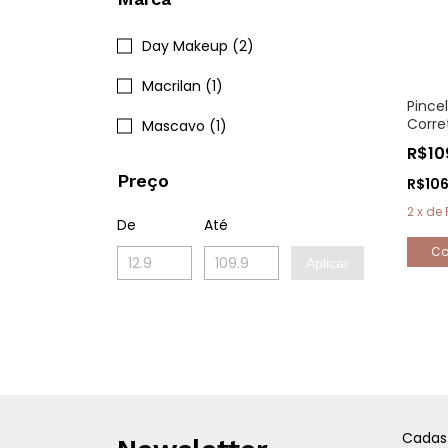
Day Makeup (2)
Macrilan (1)
Pince
Corre
Mascavo (1)
Masc
R$10
Preço
R$10
2
x
de
De
Até
Aplicar
Cadas