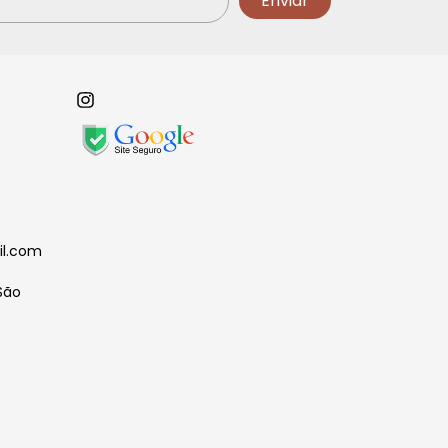
il.com
São