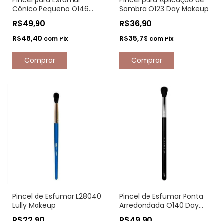
Pincel para Esfumar
Pincel para Aplicação de
Cônico Pequeno O146
Sombra O123 Day Makeup
Day Makeup
R$49,90
R$36,90
R$48,40
R$35,79
com
Pix
com
Pix
Pincel de Esfumar L28040
Pincel de Esfumar Ponta
Lully Makeup
Arredondada O140 Day
Makeup
R$22,90
R$49,90