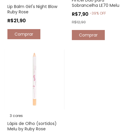
Pincel Duo para
Sobrancelha LE70 Melu
Lip Balm Girl's Night Blow
Ruby Rose
R$7,90
-
39
%
OFF
R$21,90
R$12,90
Comprar
3 cores
Lápis de Olho (sortidos)
Melu by Ruby Rose