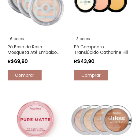
6 cores
3 cores
Pó Base de Rosa
Pó Compacto
Mosqueta Até Embaixo
Translúcido Catharine Hill
D'Água Maria Margarida
R$69,90
R$43,90
Comprar
Comprar