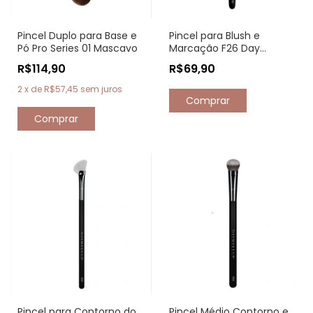
Pincel Duplo para Base e
Pincel para Blush e
Pó Pro Series 01 Mascavo
Marcação F26 Day
Makeup
R$114,90
R$69,90
2
x
de
R$57,45
sem juros
Pincel para Contorno do
Pincel Médio Contorno e