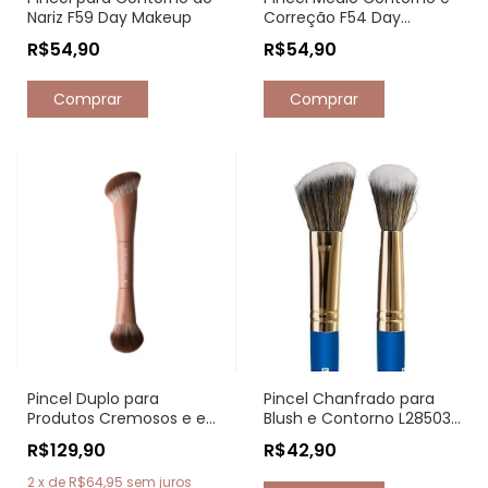
Nariz F59 Day Makeup
Correção F54 Day
Makeup
R$54,90
R$54,90
Pincel Duplo para
Pincel Chanfrado para
Produtos Cremosos e em
Blush e Contorno L28503
Pó Pro Series 10 Mascavo
Lully Makeup
R$129,90
R$42,90
2
x
de
R$64,95
sem juros