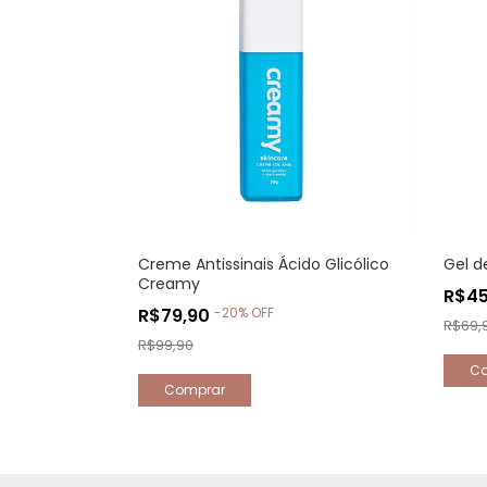
Creme Antissinais Ácido Glicólico
Gel 
Creamy
R$4
R$79,90
-
20
%
OFF
R$69,
R$99,90