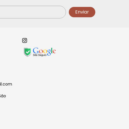
il.com
São