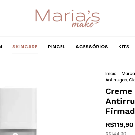
M
SKINCARE
PINCEL
ACESSÓRIOS
KITS
Início
.
Marca
Antirrugas, C
Creme 
Antirru
Firmad
R$119,90
R$144,90