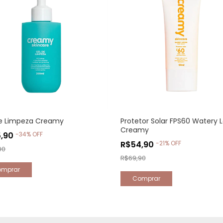
de Limpeza Creamy
Protetor Solar FPS60 Watery L
Creamy
5,90
-
34
%
OFF
R$54,90
-
21
%
OFF
90
R$69,90