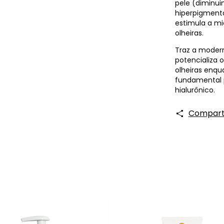
pele (diminui
hiperpigment
estimula a mi
olheiras.
Traz a modern
potencializa 
olheiras enqua
fundamental 
hialurônico.
Comparti