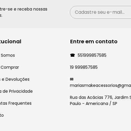
tre-se e receba nossas
s.
itucional
Entre em contato
 Somos
551999857585
 Comprar
19 999857585
s e Devoluções
mariasmakeacessorios@gma
ca de Privacidade
Rua das Acácias 776, Jardim 
ntas Frequentes
Paulo - Americana / SP
to