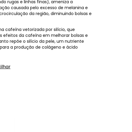
ndo rugas e linhas finas), ameniza a
ação causada pelo excesso de melanina e
crocirculação da região, diminuindo bolsas e
a cafeína vetorizada por silício, que
os efeitos da cafeína em melhorar bolsas e
nto repõe o silício da pele, um nutriente
para a produção de colágeno e ácido
lhar