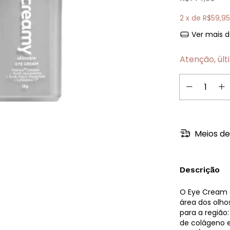
2
x de
R$59,95
Ver mais d
Atenção, úl
Meios de
Descrição
O Eye Cream 
área dos olho
para a região
de colágeno e