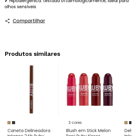
✔ Hipoalergênica: testada oftalmologicamente, ideal para
olhos sensíveis
Compartilhar
Produtos similares
3 cores
Caneta Delineadora
Blush em Stick Melon
Delin