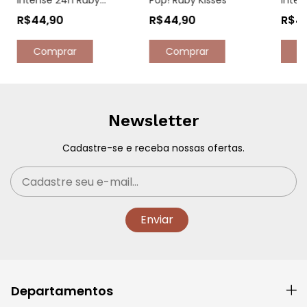
Intense 24h Ruby
Pop! Ruby Kisses
Inten
Kisses
Kisse
R$44,90
R$44,90
R$4
Comprar
Comprar
C
Newsletter
Cadastre-se e receba nossas ofertas.
Departamentos