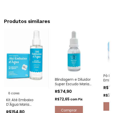
Produtos similares
Pó Fi
Blindagem e Diluidor
Emba
Super Escudo Maria
Marg
R$7
Margarida
Maria
R$74,90
6 cores
R$77
R$72,65
com
Pix
Kit Até Embaixo
D'Água Maria
Margarida
R$154,80