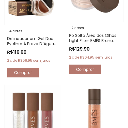
2 cores
4 cores
Pó Solto Área dos Olhos
Delineador em Gel Duo
Light Filter BMÉS Bruna
Eyeliner Á Prova D`Ägua
Malheiros
R$129,90
Michelly Palma
R$119,90
2
x
de
R$64,95
sem juros
2
x
de
R$59,95
sem juros
Comprar
Comprar