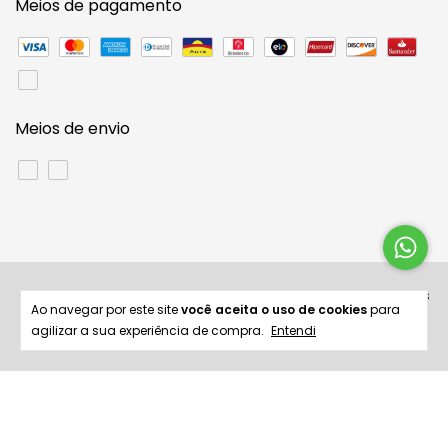
Meios de pagamento
Meios de envio
Copyright Maria’s Make - 37743104000104 - 2026. Todos os direitos
Ao navegar por este site
você aceita o uso de cookies
para
reservados.
agilizar a sua experiência de compra.
Entendi